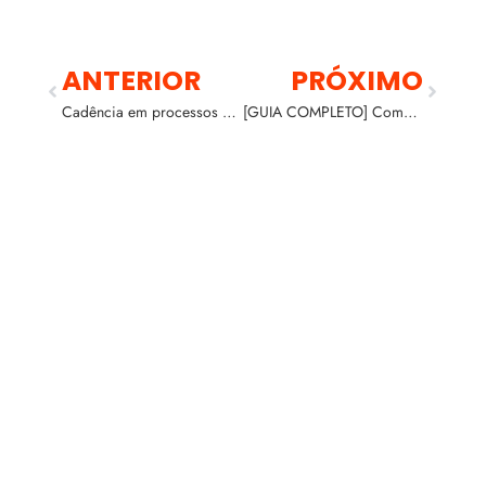
ANTERIOR
PRÓXIMO
Cadência em processos comerciais: o que é e sua importância
[GUIA COMPLETO] Como criar o seu Funil de Vendas B2B + Dicas