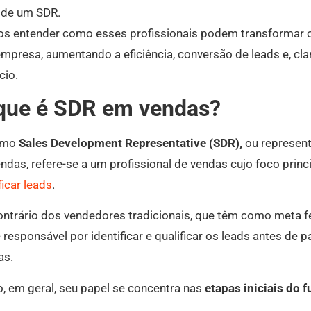
de um SDR.
s entender como esses profissionais podem transformar 
mpresa, aumentando a eficiência, conversão de leads e, clar
cio.
que é SDR em vendas?
rmo
Sales Development Representative (SDR),
ou represen
ndas, refere-se a um profissional de vendas cujo foco princ
ficar leads
.
ontrário dos vendedores tradicionais, que têm como meta fe
 responsável por identificar e qualificar os leads antes de 
as.
, em geral, seu papel se concentra nas
etapas iniciais do f