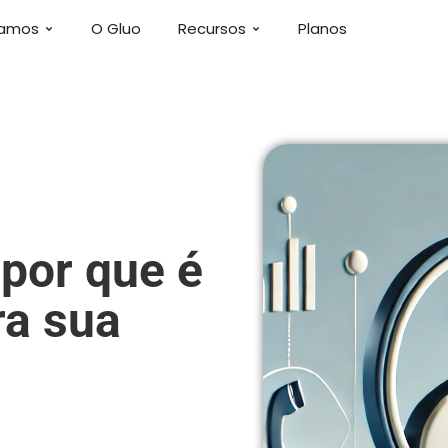
damos
O Gluo
Recursos
Planos
por que é
ra sua