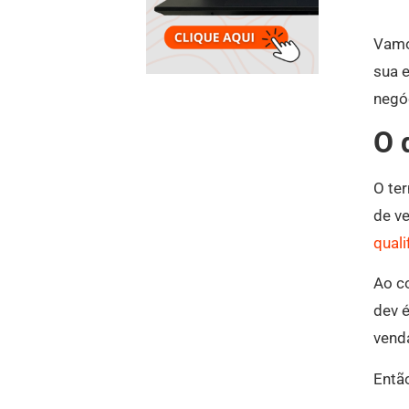
Vamo
sua e
negó
O 
O te
de ve
quali
Ao c
dev é
vend
Então