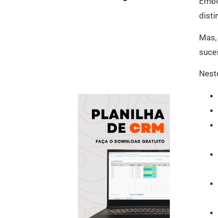
Embo
disti
Mas, 
suce
Neste