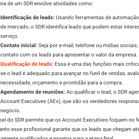
tina de um SDR envolve atividades como:
Identificação de leads:
Usando ferramentas de automação 
de mercado, o SDR identifica leads que podem estar inter
serviço.
Contato inicial:
Seja por e-mail, telefone ou mídias sociais,
contato com os leads para apresentar o valor da empresa.
Qualificação de leads
:
Essa é uma das funções mais crític
se o lead é adequado para avançar no funil de vendas, ava
necessidade, orçamento e prontidão para a compra.
Agendamento de reuniões:
Ao qualificar o lead, o SDR ag
Account Executives (AEs), que são os vendedores respons
negócio.
pel do SDR permite que os Account Executives foquem no 
anto esse profissional garante que os leads que chegam at
amente qualificados e prontos para a etapa final.