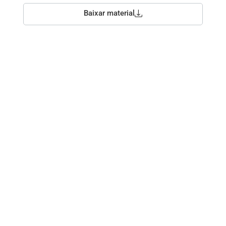
Baixar material
CRM que se adapta ao seu processo — não o contrário. Para
indústrias e empresas B2B com vendas complexas, que precisam
de previsibilidade, controle e personalização real .